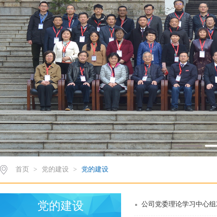
首页
>
党的建设
>
党的建设
党的建设
公司党委理论学习中心组2