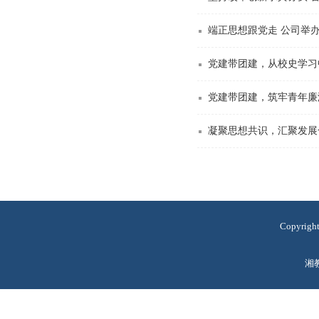
端正思想跟党走 公司举办
党建带团建，从校史学习
党建带团建，筑牢青年廉洁
凝聚思想共识，汇聚发展合
Copyrig
湘教