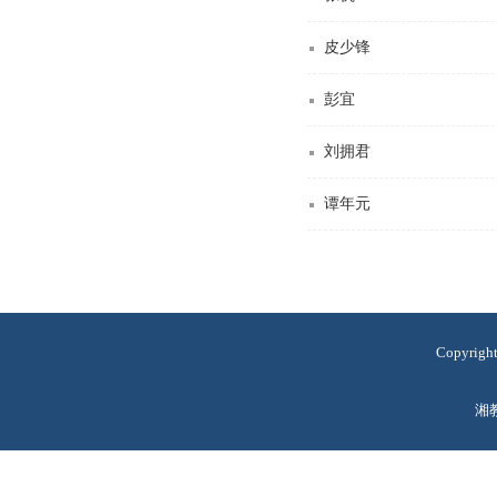
皮少锋
彭宜
刘拥君
谭年元
Copyrig
湘教