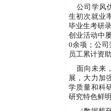
公司学风
生初次就业
毕业生考研录
创业活动中屡
0余项；公
员工累计资助
面向未来
展，大力加
学质量和科
研究特色鲜