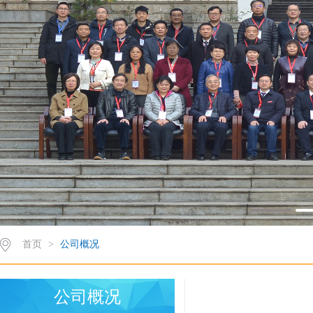
首页
>
公司概况
公司概况