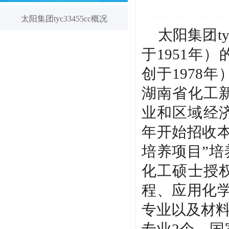
太阳集团tyc33455cc概况
太阳集团t
于1951年
创于1978
湖南省化工
业和区域经济
年开始招收本
培养项目”培
化工硕士授
程、应用化
专业以及材料