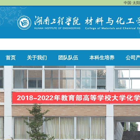
中国·太阳-
首页
关于我们
团队队伍
本科生培养
公司