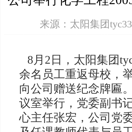
来源：太阳集团tyc3345
8月2日，太阳集团tyc3
余名员工重返母校，举
向公司赠送纪念牌匾。
议室举行，党委副书
心主任张宏，公司党
及任课教师代表与员