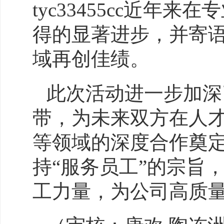
tyc33455cc近年
得的显著进步，并寄
域再创佳绩。
此次活动进一步加深
带，为未来双方在人
等领域的深度合作奠
持
“服务员工”的宗旨
工力量，为公司高质