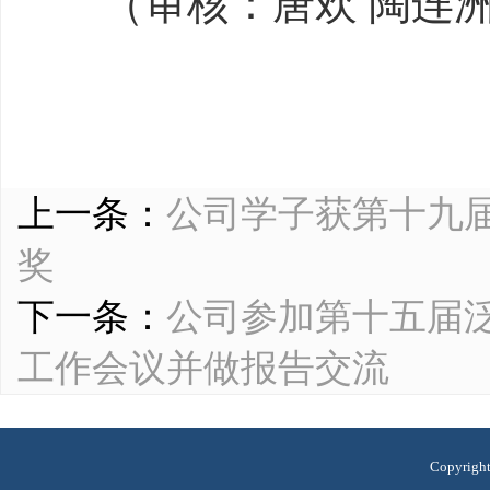
（审核：唐欢 陶连洲
上一条：
公司学子获第十九
奖
下一条：
公司参加第十五届泛
工作会议并做报告交流
Copyrig