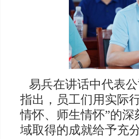
易兵在讲话中代表公
指出，员工们用实际
情怀、师生情怀”的深
域取得的成就给予充