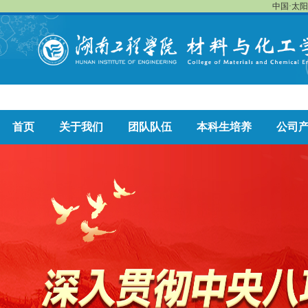
中国·太阳-
首页
关于我们
团队队伍
本科生培养
公司