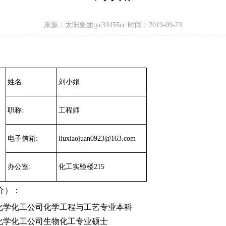
来源：太阳集团tyc33455cc 时间：2019-09-23
姓名:
刘小娟
职称:
工程师
电子信箱:
liuxiaojuan0923@163.com
办公室:
化工实验楼215
介）：
7重庆大学化学化工公司化学工程与工艺专业本科
重庆大学化学化工公司生物化工专业硕士