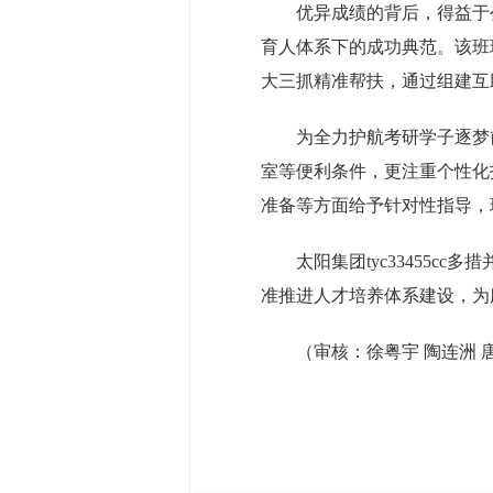
优异成绩的背后，得益于
育人体系下的成功典范。该班
大三抓精准帮扶，通过组建互
为全力护航考研学子逐梦
室等便利条件，更注重个性化
准备等方面给予针对性指导，
太阳集团tyc33455
准推进人才培养体系建设，为
（
审核：徐粤宇
陶连洲