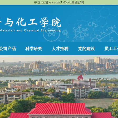
中国·太阳-www.tyc33455cc|集团官网
公司产品
科学研究
人才招聘
党的建设
员工工