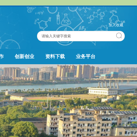
加入收藏
作
创新创业
资料下载
业务平台