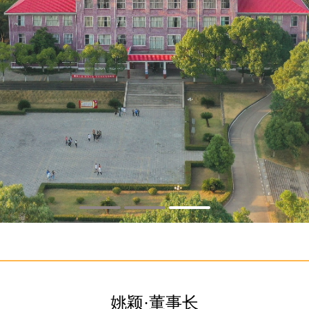
姚颖·董事长