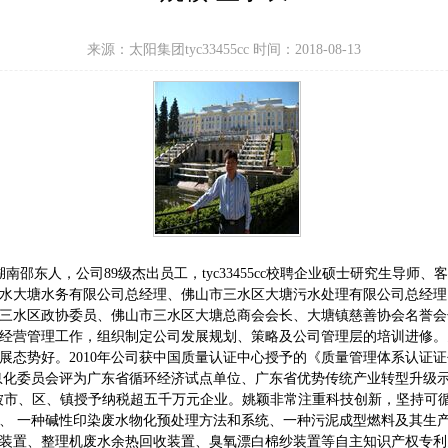
来源：太阳集团tyc33455cc 时间：2018-08-13
湖南邵东人，公司89级杰出员工，tyc33455cc校聘企业硕士研究生导
水大塘水务有限公司总经理、佛山市三水区大塘污水处理有限公司总经理
三水区政协委员、佛山市三水区大塘总商会会长、大塘镇慈善协会名誉会
经营管理工作，组织制定公司发展规划、策略及公司管理层的培训进修。
展态势好。2010年公司获中国质量认证中心授予的《质量管理体系认证
信息化委员会评为广东省循环经济试点单位、广东省优势传统产业转型升级示范企业
100证书，多次被市、区、镇授予纳税超五千万元企业。姚颖非常注重科技创新，坚
、 一种碱性印染废水物化预处理方法和系统、一种污泥成型燃料及其生
装置、整理机废水余热回收装置、臭氧漂白棉纱装置等自主知识产权专利