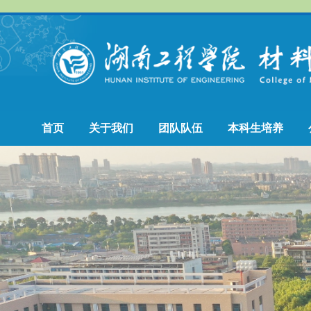
首页
关于我们
团队队伍
本科生培养