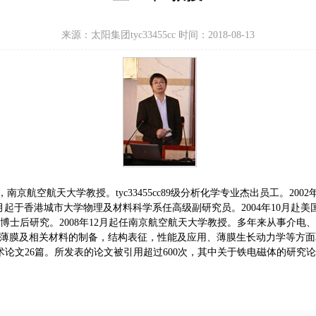
来源：太阳集团tyc33455cc 时间：2018-08-13
生，南京航空航天大学教授。tyc33455cc89级分析化学专业杰出员工。20
于香港城市大学物理及材料科学系任高级副研究员。2004年10月赴美国，先后在Univ
at Arlington进行博士后研究。2008年12月起任南京航空航天大学教授。多年
薄膜及相关材料的制备，结构表征，性能及应用、薄膜生长动力学等方面
术论文26篇。所发表的论文被引用超过600次，其中关于铁电磁体的研究论