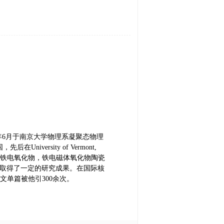
02年6月于南京大学物理系凝聚态物理
ersity of Vermont,
来从事介电、铁电氧化物，铁电磁体氧化物陶瓷
取得了一定的研究成果。在国际核
文单篇被他引300余次。